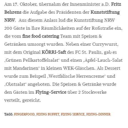
Am 17. Oktober, übernahm der Innenminister a.D.
Fritz
Beh
rens
die Aufgabe des Präsidenten der
Kunststiftung
NRW
. Aus diesem Anlass lud die Kunststiftung NRW
200 Gäste in Ihre Räumlichkeiten auf der Roßstraße ein,
die vom
fine food catering
Team mit Speisen &
Getränken umsorgt wurden. Neben einer Currywurst,
mit dem Original
KÖRRI-Saft
des FC St. Paulis, gab es
‚Grünen Pellkartoffelsalat‘ und einen ‚Apfel-Lauch-Salat
mit Mandarinen‘ in kleinen WEK-Gläschen. Als Dessert
wurde zum Beispeil ‚Westfälische Herrencreme‘ und
‚Obstsalat‘ angeboten. Die Speisen & Getränke wurde
den Gästen im
Flying-Service
über 2 Stockwerke
verteilt, gereicht.
TAGS:
FINGERFOOD
,
FLYING BUFFET
,
FLYING SERVICE
,
FLYING-DINNER